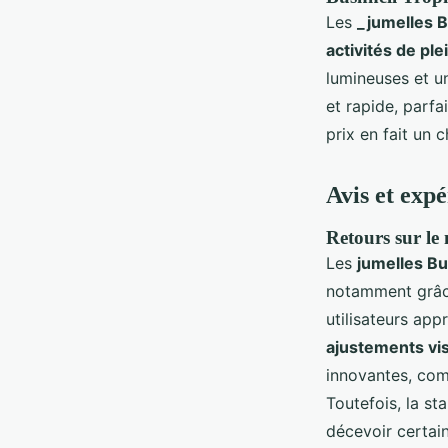
Les
_jumelles B
activités de pl
lumineuses et u
et rapide, parfa
prix en fait un 
Avis et expé
Retours sur le
Les
jumelles Bu
notamment grâce
utilisateurs app
ajustements vi
innovantes, com
Toutefois, la st
décevoir certain