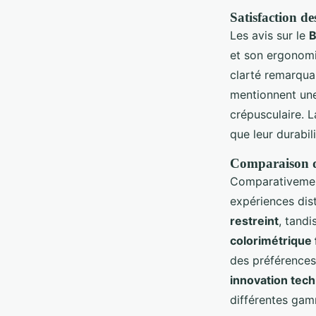
Satisfaction d
Les avis sur le
B
et son ergonomi
clarté remarquab
mentionnent u
crépusculaire. L
que leur durabil
Comparaison de
Comparativement
expériences dis
restreint
, tandi
colorimétrique 
des préférences 
innovation tec
différentes ga