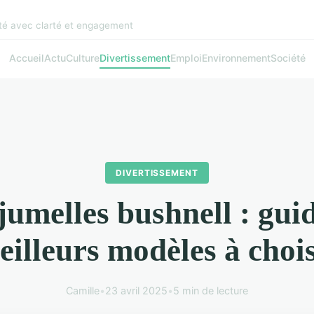
pté avec clarté et engagement
Accueil
Actu
Culture
Divertissement
Emploi
Environnement
Société
DIVERTISSEMENT
jumelles bushnell : gui
eilleurs modèles à chois
Camille
•
23 avril 2025
•
5 min de lecture