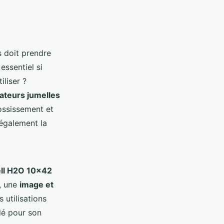
 doit prendre
essentiel si
liser ?
sateurs jumelles
ossissement et
 également la
ll H2O 10x42
u, une
image et
 utilisations
é pour son