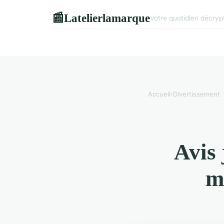
Latelierlamarque
📰
Votre quotidien décry
Accueil
›
Divertissement
Avis 
m