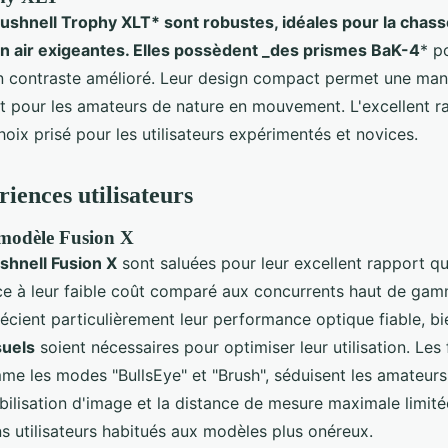
ushnell Trophy XLT* sont robustes, idéales pour la chass
ein air exigeantes. Elles possèdent _des prismes BaK-4
* p
n contraste amélioré. Leur design compact permet une mani
it pour les amateurs de nature en mouvement. L'excellent r
choix prisé pour les utilisateurs expérimentés et novices.
riences utilisateurs
 modèle Fusion X
shnell Fusion X
sont saluées pour leur excellent rapport qua
 à leur faible coût comparé aux concurrents haut de gam
récient particulièrement leur performance optique fiable, b
suels
soient nécessaires pour optimiser leur utilisation. Les 
me les modes "BullsEye" et "Brush", séduisent les amateurs
abilisation d'image et la distance de mesure maximale limit
s utilisateurs habitués aux modèles plus onéreux.