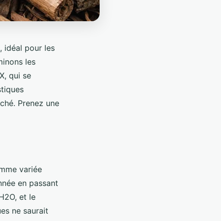
 idéal pour les
inons les
X, qui se
stiques
arché. Prenez une
amme variée
nnée en passant
H2O, et le
es ne saurait