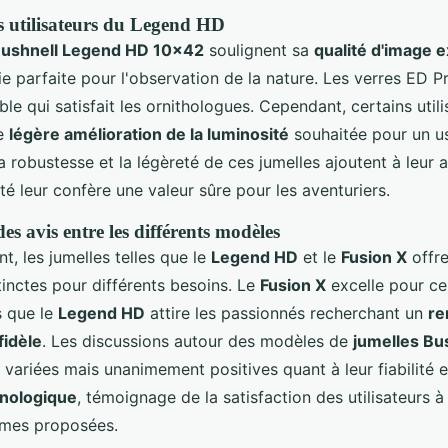
es utilisateurs du Legend HD
ushnell Legend HD 10x42
soulignent sa
qualité d'image 
e parfaite pour l'observation de la nature. Les verres ED P
le qui satisfait les ornithologues. Cependant, certains utili
ne
légère amélioration de la luminosité
souhaitée pour un u
a robustesse et la légèreté de ces jumelles ajoutent à leur at
ité leur confère une valeur sûre pour les aventuriers.
s avis entre les différents modèles
, les jumelles telles que le
Legend HD
et le
Fusion X
offre
tinctes pour différents besoins. Le
Fusion X
excelle pour c
s que le
Legend HD
attire les passionnés recherchant un
re
fidèle
. Les discussions autour des modèles de
jumelles Bu
variées mais unanimement positives quant à leur fiabilité e
hnologique
, témoignage de la satisfaction des utilisateurs à 
mmes proposées.