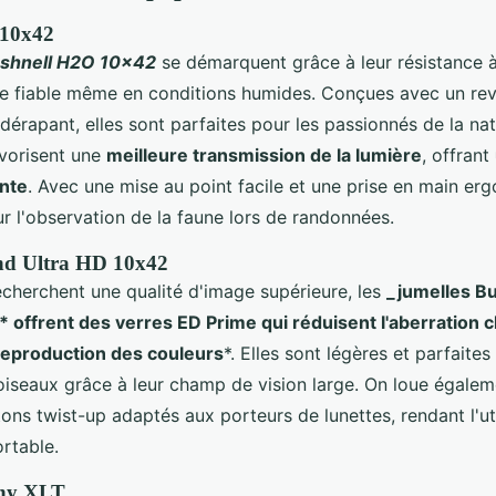
 10x42
ushnell H2O 10x42
se démarquent grâce à leur résistance à 
e fiable même en conditions humides. Conçues avec un re
érapant, elles sont parfaites pour les passionnés de la natu
vorisent une
meilleure transmission de la lumière
, offrant
ente
. Avec une mise au point facile et une prise en main er
r l'observation de la faune lors de randonnées.
nd Ultra HD 10x42
echerchent une qualité d'image supérieure, les
_jumelles B
 offrent des verres ED Prime qui réduisent l'aberration 
reproduction des couleurs
*. Elles sont légères et parfaites
'oiseaux grâce à leur champ de vision large. On loue égalem
ons twist-up adaptés aux porteurs de lunettes, rendant l'uti
rtable.
phy XLT