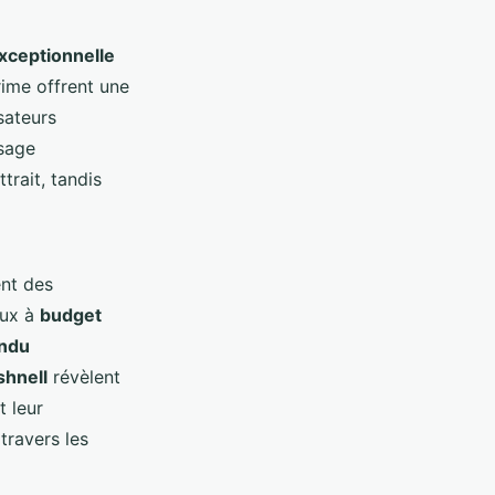
exceptionnelle
rime offrent une
sateurs
sage
trait, tandis
nt des
eux à
budget
ndu
shnell
révèlent
t leur
travers les