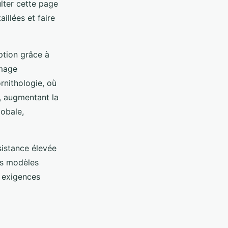
lter cette page
aillées et faire
ption grâce à
image
ornithologie, où
s, augmentant la
lobale,
sistance élevée
es modèles
x exigences