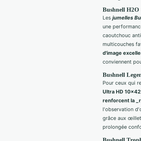
Bushnell H2O
Les
jumelles B
une performanc
caoutchouc antid
multicouches fa
d'image excell
conviennent pou
Bushnell Lege
Pour ceux qui r
Ultra HD 10x42*
renforcent la _
l'observation d
grâce aux œillet
prolongée confo
Bushnell Tro