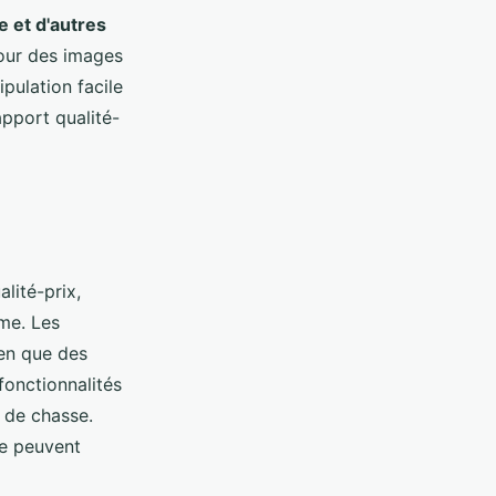
e et d'autres
our des images
pulation facile
apport qualité-
lité-prix,
me. Les
ien que des
fonctionnalités
 de chasse.
ée peuvent