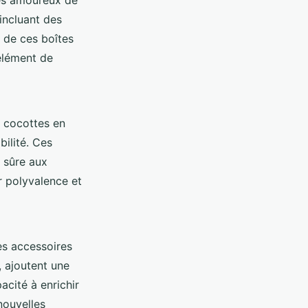
es amoureux de
 incluant des
e de ces boîtes
élément de
s cocottes en
bilité. Ces
r sûre aux
ur polyvalence et
es accessoires
, ajoutent une
acité à enrichir
nouvelles