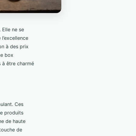
 Elle ne se
 l’excellence
on à des prix
te box
s à être charmé
ulant. Ces
e produits
ne de haute
 touche de