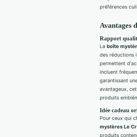
préférences culi
Avantages d
Rapport qualit
La
boîte mystè
des réductions i
permettent d'acq
incluent fréqu
garantissant une
avantageux, cet
produits emblém
Idée cadeau ori
Pour ceux qui c
mystères Le C
produits contenu