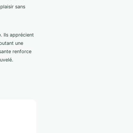
laisir sans
e
. Ils apprécient
joutant une
isante renforce
uvelé.