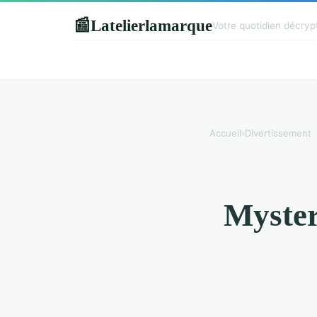
Latelierlamarque
📰
Votre quotidien décry
Accueil
›
Divertissement
Myster