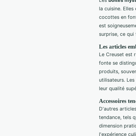
Les
boîtes mys
la cuisine. Elle
cocottes en font
est soigneuseme
surprise, ce qu
Les articles e
Le Creuset est 
fonte se disting
produits, souven
utilisateurs. Le
leur qualité supé
Accessoires ten
D'autres article
tendance, tels q
dimension pratiq
l'expérience cu