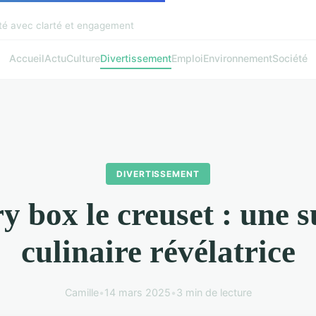
pté avec clarté et engagement
Accueil
Actu
Culture
Divertissement
Emploi
Environnement
Société
DIVERTISSEMENT
y box le creuset : une s
culinaire révélatrice
Camille
•
14 mars 2025
•
3 min de lecture