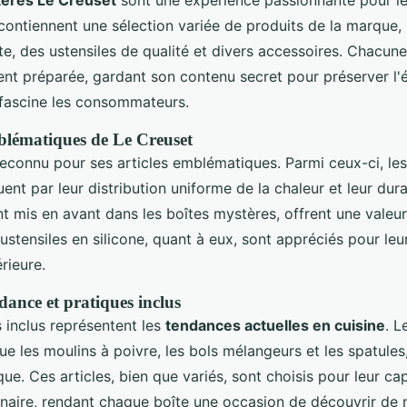
tères Le Creuset
sont une expérience passionnante pour l
s contiennent une sélection variée de produits de la marque,
e, des ustensiles de qualité et divers accessoires. Chacun
nt préparée, gardant son contenu secret pour préserver l'
i fascine les consommateurs.
mblématiques de Le Creuset
reconnu pour ses articles emblématiques. Parmi ceux-ci, le
uent par leur distribution uniforme de la chaleur et leur dura
t mis en avant dans les boîtes mystères, offrent une valeu
s ustensiles en silicone, quant à eux, sont appréciés pour le
rieure.
dance et pratiques inclus
s inclus représentent les
tendances actuelles en cuisine
. L
ue les moulins à poivre, les bols mélangeurs et les spatules
ue. Ces articles, bien que variés, sont choisis pour leur cap
linaire, rendant chaque boîte une occasion de découvrir de 